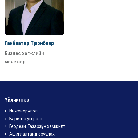
Ганбаатар Түмэнбаяр
Бизнес хөгжлийн
менежер
Үйлчилгээ
Инженерчлэл
Барилга угсралт
Геодези, Газарзүйн хэмжилт
Ашиглалтанд оруулах