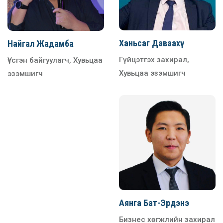
Ханьсаг Даваахүү
Найгал Жадамба
Гүйцэтгэх захирал,
Үүсгэн байгуулагч, Хувьцаа
Хувьцаа эзэмшигч
эзэмшигч
Аянга Бат-Эрдэнэ
Бизнес хөгжлийн захирал