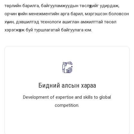
төрлийн барилга, байгууламжуудын төслүүдийг удирдаж,
орчин үеийн менежментийн арга барил, мэргэшсэн боловсон
хүчин, дэвшилтэд технологи ашиглан амжилттай төсөл
хэрэгжүүлж буй туршлагатай байгуулага юм.
Бидний алсын хараа
Development of expertise and skills to global
competition.