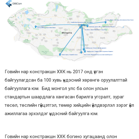
Говийн нар констракшн ХХК нь 2017 онд үүсгэн
байгуулагдсан ба 100 хувь үндэсний хөрөнгө оруулалттай
байгууллага юм. Бид монгол улс ба олон улсын
стандартын шаардлага хангасан барилга угсралт, зураг
төсөл, төслийн гүйцэтгэл, төмөр хийцийн үйлдвэрлэл зэрэг үйл
ажиллагаа эрхэлдэг үндэсний байгуулга юм.
Говийн нар констракшн ХХК богино хугацаанд олон