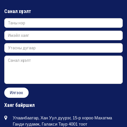
Санал хүсэлт
Хаяг байршил
Улаанбаатар, Хан Уул дүүрэг, 15-р хороо Махатма
Ганди гудамж, Галакси Таур 4001 тоот