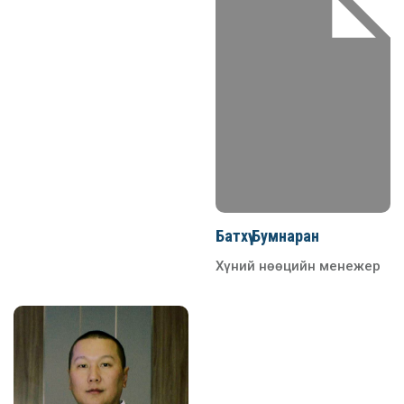
Батхүү Бумнаран
Хүний нөөцийн менежер