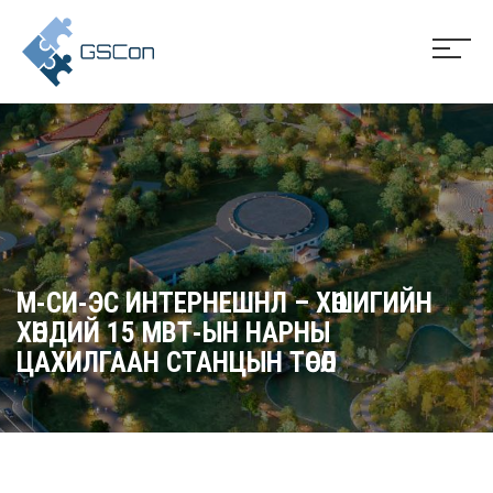
М-СИ-ЭС ИНТЕРНЕШНЛ – ХӨШИГИЙН
ХӨНДИЙ 15 МВТ-ЫН НАРНЫ
ЦАХИЛГААН СТАНЦЫН ТӨСӨЛ