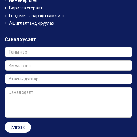
Инженерчлэл
Барилга угсралт
Геодези, Газарзүйн хэмжилт
Ашиглалтанд оруулах
Санал хүсэлт