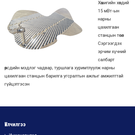
Хөшигийн хөндий
15 мВт-ын
нарны
цахилгаан
станцын төсөл
Сэргээгдэх
эрчим хүчний
салбарт
өөрсдийн мэдлэг чадвар, туршлага хуримтлуулж нарны
цахилгаан станцын барилга угсралтын ажлыг амжилттай
гүйцэтгэсэн
Үйлчилгээ