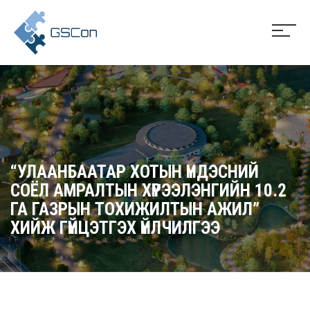
“УЛААНБААТАР ХОТЫН ҮНДЭСНИЙ
СОЁЛ АМРАЛТЫН ХҮРЭЭЛЭНГИЙН 10.2
ГА ГАЗРЫН ТОХИЖИЛТЫН АЖИЛ”
ХИЙЖ ГҮЙЦЭТГЭХ ҮЙЛЧИЛГЭЭ