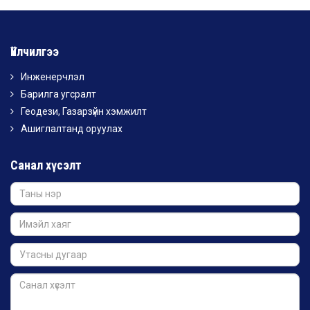
Үйлчилгээ
Инженерчлэл
Барилга угсралт
Геодези, Газарзүйн хэмжилт
Ашиглалтанд оруулах
Санал хүсэлт