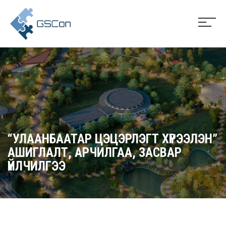
“УЛААНБААТАР ЦЭЦЭРЛЭГТ ХҮРЭЭЛЭН”
АШИГЛАЛТ, АРЧИЛГАА, ЗАСВАР
ҮЙЛЧИЛГЭЭ