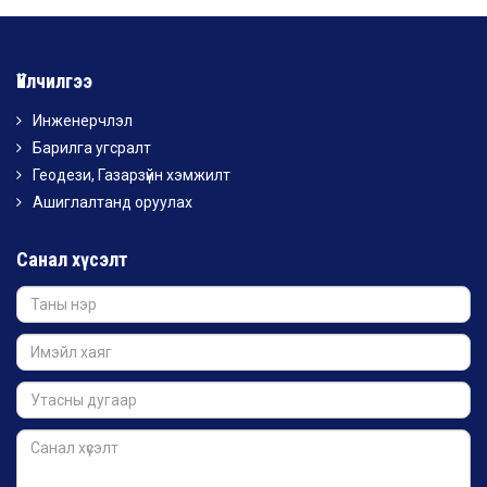
Үйлчилгээ
Инженерчлэл
Барилга угсралт
Геодези, Газарзүйн хэмжилт
Ашиглалтанд оруулах
Санал хүсэлт