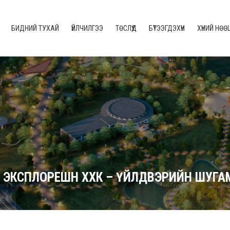
БИДНИЙ ТУХАЙ
ҮЙЛЧИЛГЭЭ
ТӨСЛҮҮД
БҮТЭЭГДЭХҮҮН
ХҮНИЙ НӨӨ
РАГ ЭКСПЛОРЕШН ХХК – ҮЙЛДВЭРИЙН ШУГ