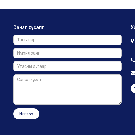
Санал хүсэлт
Х