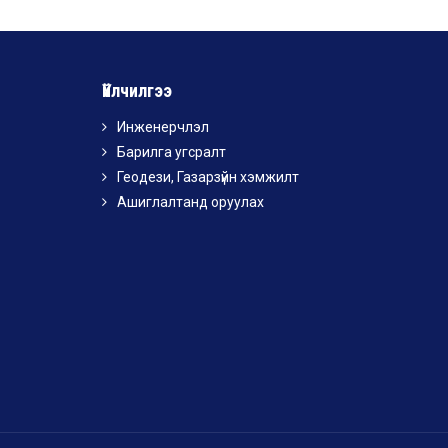
Үйлчилгээ
Инженерчлэл
Барилга угсралт
Геодези, Газарзүйн хэмжилт
Ашиглалтанд оруулах