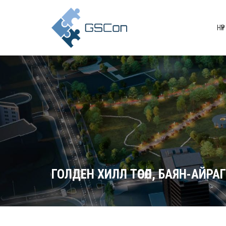
НҮҮР
ГОЛДЕН ХИЛЛ ТӨСӨЛ, БАЯН-АЙ