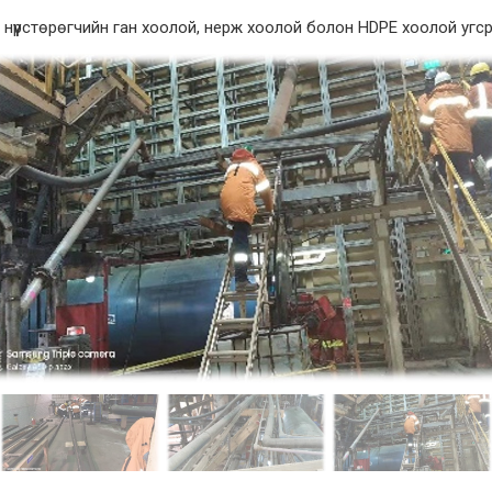
 нүүрстөрөгчийн ган хоолой, нерж хоолой болон HDPE хоолой уг