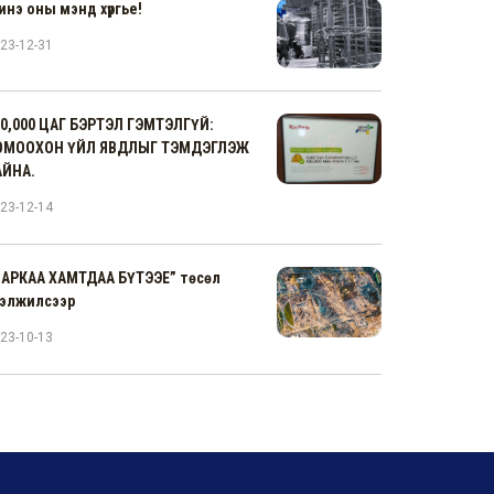
нэ оны мэнд хүргье!
23-12-31
00,000 ЦАГ БЭРТЭЛ ГЭМТЭЛГҮЙ:
ОМООХОН ҮЙЛ ЯВДЛЫГ ТЭМДЭГЛЭЖ
АЙНА.
23-12-14
ПАРКАА ХАМТДАА БҮТЭЭЕ” төсөл
гэлжилсээр
23-10-13