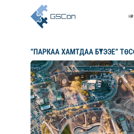
НҮҮР
“ПАРКАА ХАМТДАА БҮТЭЭЕ” ТӨ