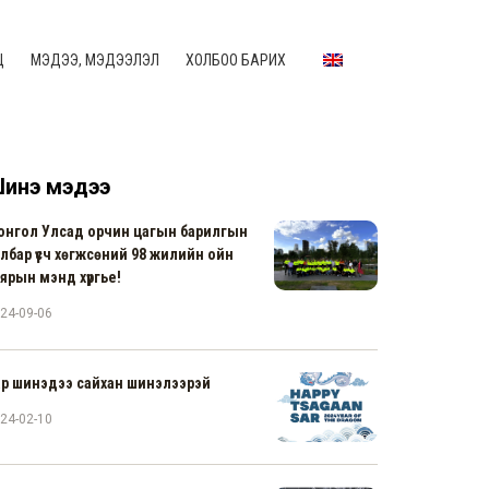
Ц
МЭДЭЭ, МЭДЭЭЛЭЛ
ХОЛБОО БАРИХ
инэ мэдээ
онгол Улсад орчин цагын барилгын
лбар үүсч хөгжсөний 98 жилийн ойн
ярын мэнд хүргье!
24-09-06
ар шинэдээ сайхан шинэлээрэй
24-02-10