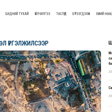
БИДНИЙ ТУХАЙ
ҮЙЛЧИЛГЭЭ
ТӨСЛҮҮД
БҮТЭЭГДЭХҮҮН
ХҮНИЙ НӨӨ
СӨЛ ҮРГЭЛЖИЛСЭЭР
Ш
М
са
ба
20
С
20