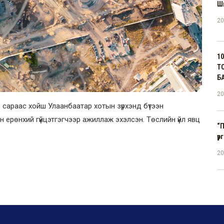
Ши
20
1
Т
Б
20
 сараас хойш Улаанбаатар хотын зүрхэнд бүтээн
н ерөнхий гүйцэтгэгчээр ажиллаж эхэлсэн. Төслийн үйл явц
“
үр
20