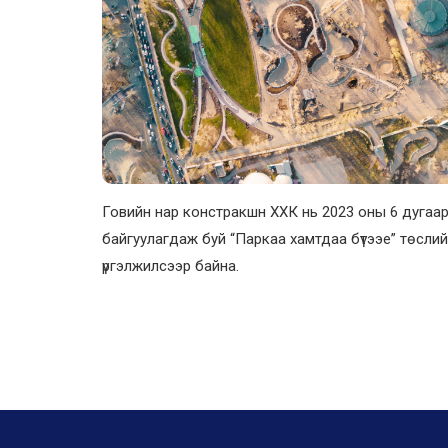
Говийн нар констракшн ХХК нь 2023 оны 6 дугаар
байгуулагдаж буй “Паркаа хамтдаа бүтээе” төслий
үргэлжилсээр байна.