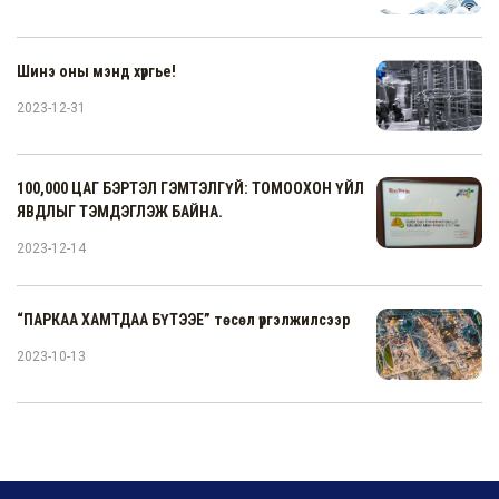
Шинэ оны мэнд хүргье!
2023-12-31
100,000 ЦАГ БЭРТЭЛ ГЭМТЭЛГҮЙ: ТОМООХОН ҮЙЛ
ЯВДЛЫГ ТЭМДЭГЛЭЖ БАЙНА.
2023-12-14
“ПАРКАА ХАМТДАА БҮТЭЭЕ” төсөл үргэлжилсээр
2023-10-13