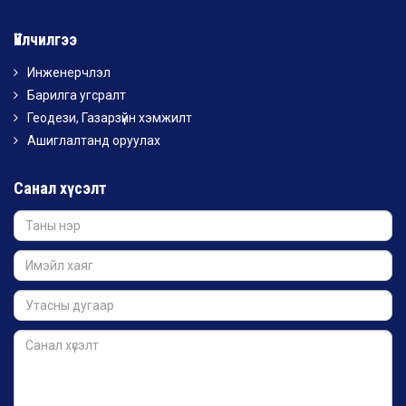
Үйлчилгээ
Инженерчлэл
Барилга угсралт
Геодези, Газарзүйн хэмжилт
Ашиглалтанд оруулах
Санал хүсэлт