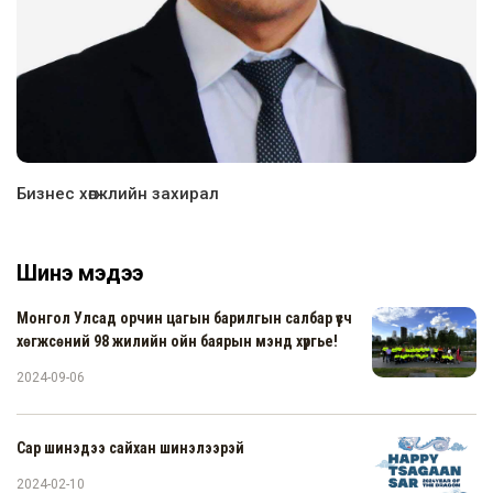
Бизнес хөгжлийн захирал
Шинэ мэдээ
Монгол Улсад орчин цагын барилгын салбар үүсч
хөгжсөний 98 жилийн ойн баярын мэнд хүргье!
2024-09-06
Сар шинэдээ сайхан шинэлээрэй
2024-02-10